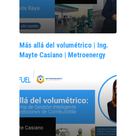
Más allá del volumétrico | Ing.
Mayte Casiano | Metroenergy