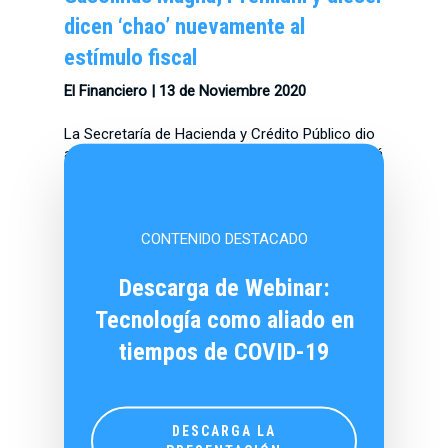
dicen ‘chao’ nuevamente al
estímulo fiscal
El Financiero | 13 de Noviembre 2020
La Secretaría de Hacienda y Crédito Público dio
a conocer este viernes la disposición que estará
vigente a partir de este sábado.
Lee la nota aquí
CONTENIDO DESTACADO
Descarga de Webinar:
Tecnología como aliado en
tiempos de COVID-19
DESCARGA LA