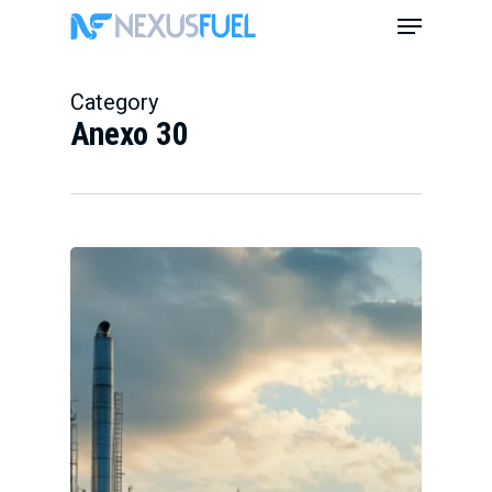
Skip
Menu
to
main
content
Category
Anexo 30