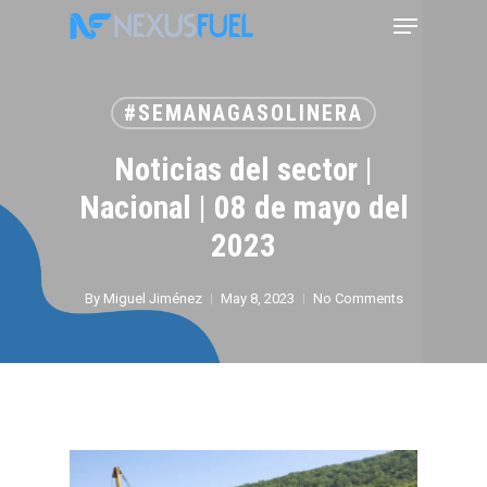
Skip
Menu
to
main
content
#SEMANAGASOLINERA
Noticias del sector |
Nacional | 08 de mayo del
2023
By
Miguel Jiménez
May 8, 2023
No Comments