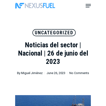
Skip
Menu
to
main
content
UNCATEGORIZED
Noticias del sector |
Nacional | 26 de junio del
2023
By
Miguel Jiménez
June 26, 2023
No Comments