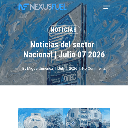
Skip
Menu
to
main
content
NOTICIAS
Noticias del sector |
Nacional | Julio 07 2026
By
Miguel Jiménez
July 7, 2026
No Comments