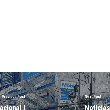
Previous Post
Next Post
acional |
Noticias