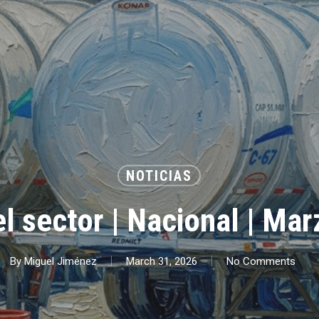
NOTICIAS
el sector | Nacional | Ma
By
Miguel Jiménez
March 31, 2026
No Comments