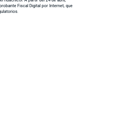
 huachicol: A partir del 24 de abril,
obante Fiscal Digital por Internet, que
ulatorios.