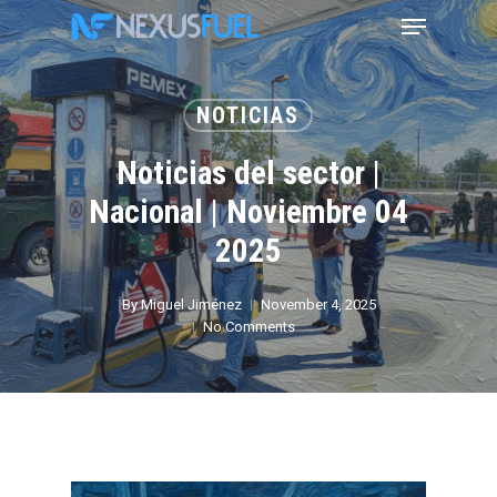
Skip
Menu
to
main
content
NOTICIAS
Noticias del sector |
Nacional | Noviembre 04
2025
By
Miguel Jiménez
November 4, 2025
No Comments